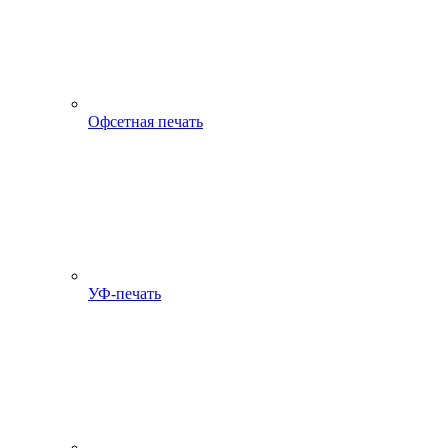
Офсетная печать
УФ-печать