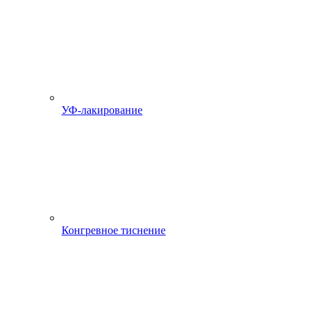
УФ-лакирование
Конгревное тиснение