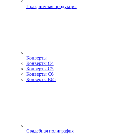
Праздничная продукция
Конверты
Конверты С4
Конверты С5
Конверты С6
Конверты Е65
Свадебная полиграфия