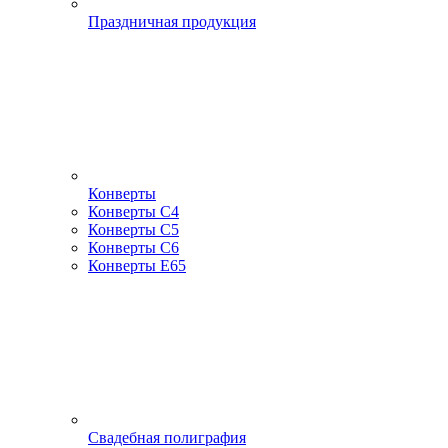
Праздничная продукция
Конверты
Конверты С4
Конверты С5
Конверты С6
Конверты Е65
Свадебная полиграфия