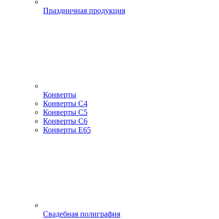
Праздничная продукция
Конверты
Конверты С4
Конверты С5
Конверты С6
Конверты Е65
Свадебная полиграфия