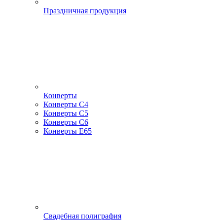
Праздничная продукция
Конверты
Конверты С4
Конверты С5
Конверты С6
Конверты Е65
Свадебная полиграфия