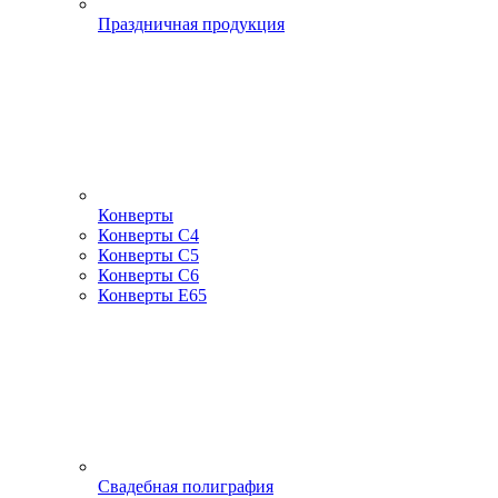
Праздничная продукция
Конверты
Конверты С4
Конверты С5
Конверты С6
Конверты Е65
Свадебная полиграфия