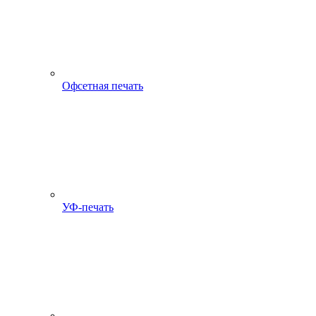
Офсетная печать
УФ-печать