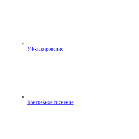
УФ-лакирование
Конгревное тиснение