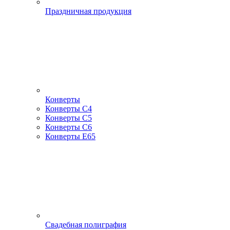
Праздничная продукция
Конверты
Конверты С4
Конверты С5
Конверты С6
Конверты Е65
Свадебная полиграфия