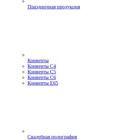
Праздничная продукция
Конверты
Конверты С4
Конверты С5
Конверты С6
Конверты Е65
Свадебная полиграфия