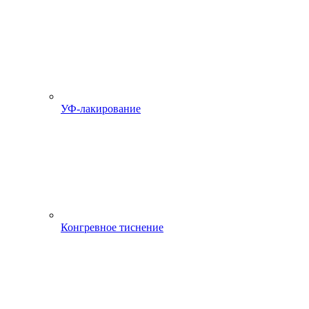
УФ-лакирование
Конгревное тиснение