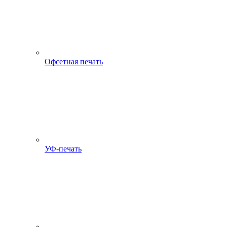
Офсетная печать
УФ-печать