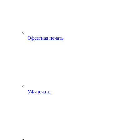
Офсетная печать
УФ-печать