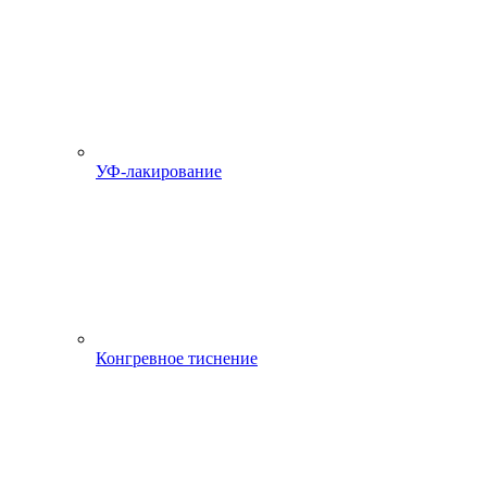
УФ-лакирование
Конгревное тиснение