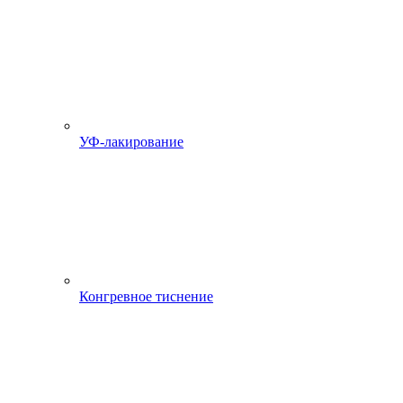
УФ-лакирование
Конгревное тиснение