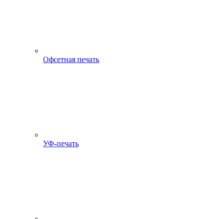
Офсетная печать
УФ-печать