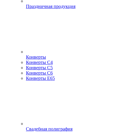
Праздничная продукция
Конверты
Конверты С4
Конверты С5
Конверты С6
Конверты Е65
Свадебная полиграфия