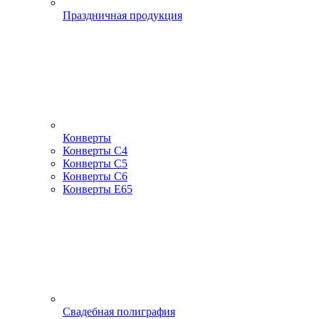
Праздничная продукция
Конверты
Конверты С4
Конверты С5
Конверты С6
Конверты Е65
Свадебная полиграфия