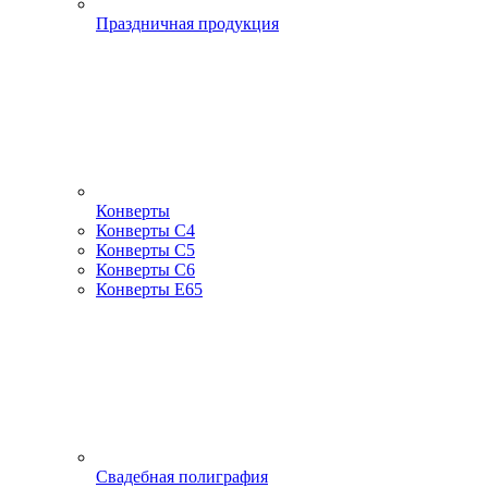
Праздничная продукция
Конверты
Конверты С4
Конверты С5
Конверты С6
Конверты Е65
Свадебная полиграфия