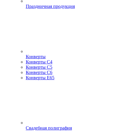
Праздничная продукция
Конверты
Конверты С4
Конверты С5
Конверты С6
Конверты Е65
Свадебная полиграфия