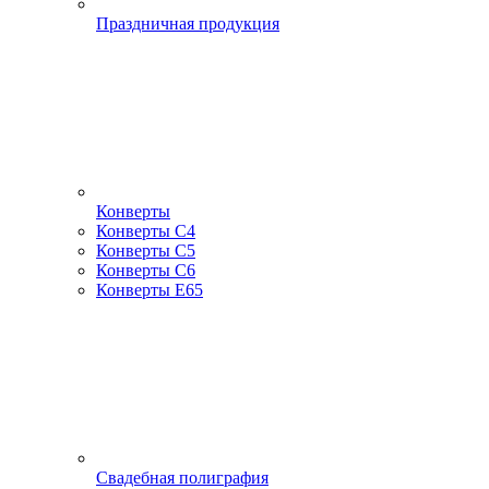
Праздничная продукция
Конверты
Конверты С4
Конверты С5
Конверты С6
Конверты Е65
Свадебная полиграфия