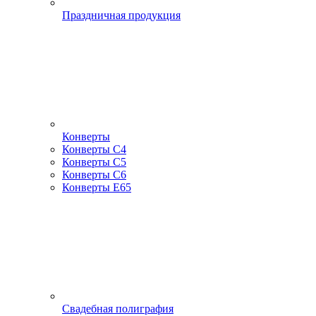
Праздничная продукция
Конверты
Конверты С4
Конверты С5
Конверты С6
Конверты Е65
Свадебная полиграфия