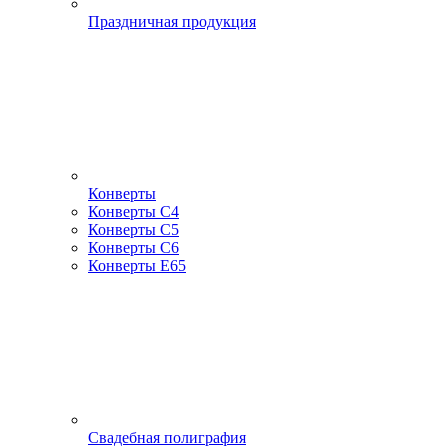
Праздничная продукция
Конверты
Конверты С4
Конверты С5
Конверты С6
Конверты Е65
Свадебная полиграфия