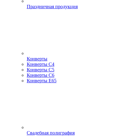
Праздничная продукция
Конверты
Конверты С4
Конверты С5
Конверты С6
Конверты Е65
Свадебная полиграфия