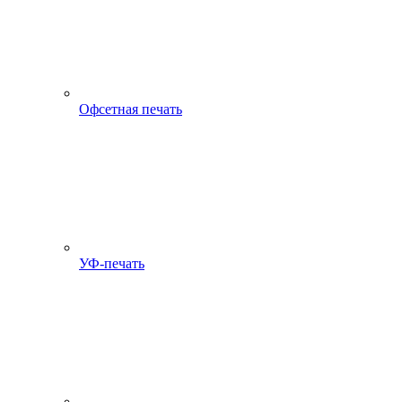
Офсетная печать
УФ-печать