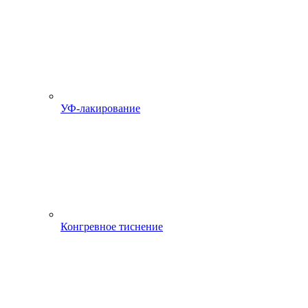
УФ-лакирование
Конгревное тиснение