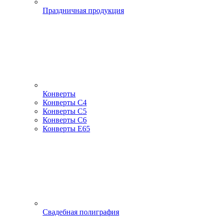
Праздничная продукция
Конверты
Конверты С4
Конверты С5
Конверты С6
Конверты Е65
Свадебная полиграфия