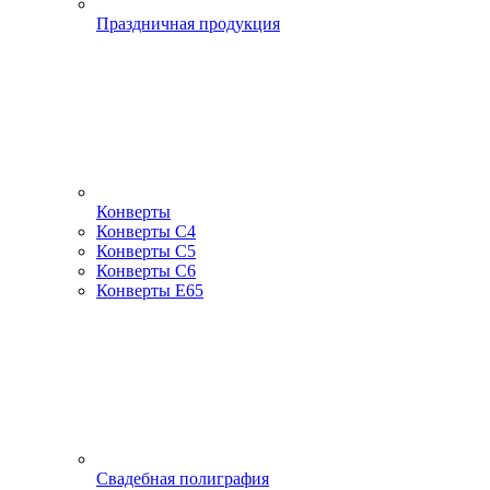
Праздничная продукция
Конверты
Конверты С4
Конверты С5
Конверты С6
Конверты Е65
Свадебная полиграфия