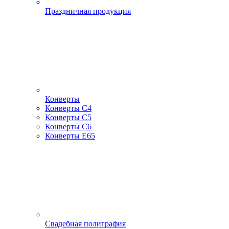
Праздничная продукция
Конверты
Конверты С4
Конверты С5
Конверты С6
Конверты Е65
Свадебная полиграфия