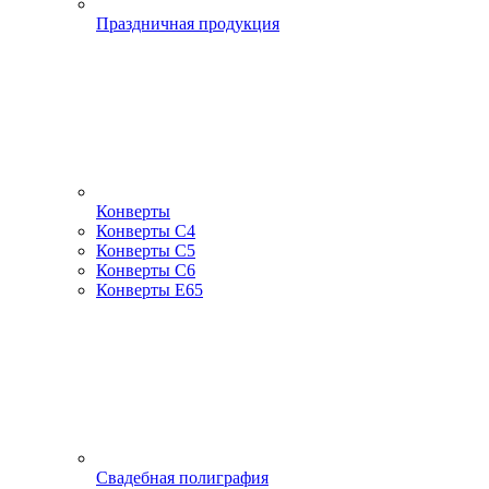
Праздничная продукция
Конверты
Конверты С4
Конверты С5
Конверты С6
Конверты Е65
Свадебная полиграфия