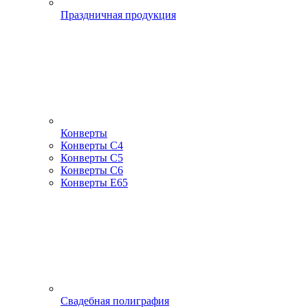
Праздничная продукция
Конверты
Конверты С4
Конверты С5
Конверты С6
Конверты Е65
Свадебная полиграфия