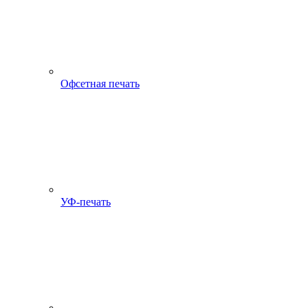
Офсетная печать
УФ-печать