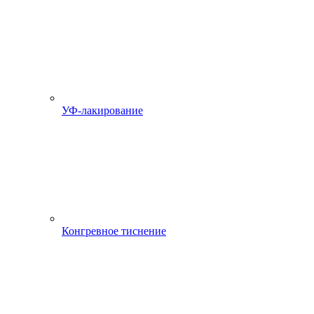
УФ-лакирование
Конгревное тиснение