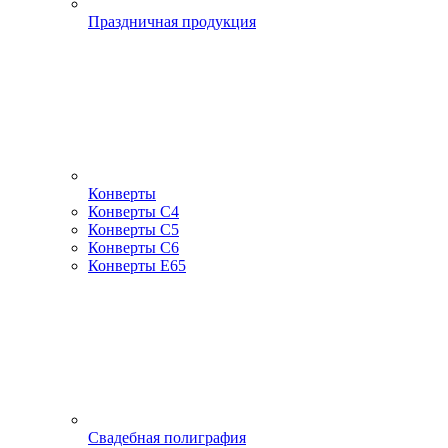
Праздничная продукция
Конверты
Конверты С4
Конверты С5
Конверты С6
Конверты Е65
Свадебная полиграфия