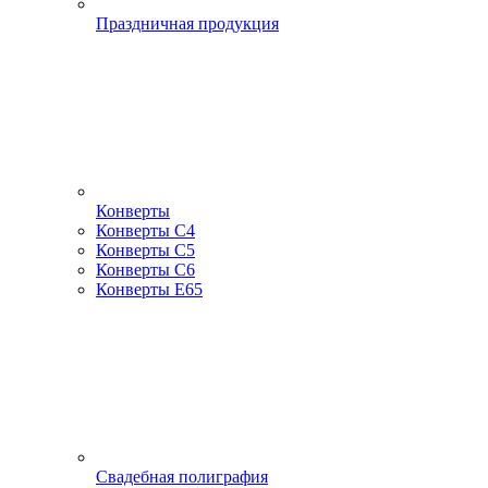
Праздничная продукция
Конверты
Конверты С4
Конверты С5
Конверты С6
Конверты Е65
Свадебная полиграфия