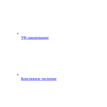
УФ-лакирование
Конгревное тиснение