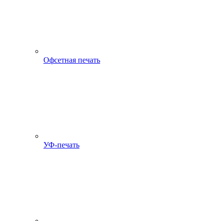
Офсетная печать
УФ-печать