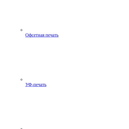
Офсетная печать
УФ-печать