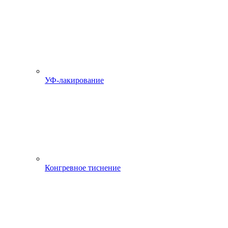
УФ-лакирование
Конгревное тиснение