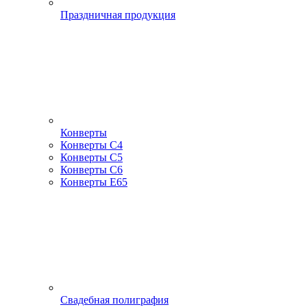
Праздничная продукция
Конверты
Конверты С4
Конверты С5
Конверты С6
Конверты Е65
Свадебная полиграфия