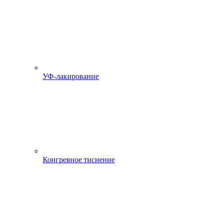
УФ-лакирование
Конгревное тиснение