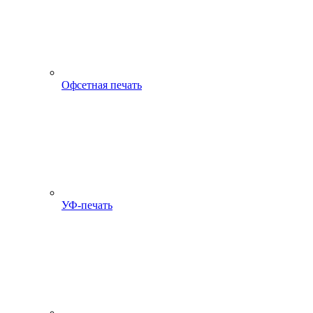
Офсетная печать
УФ-печать