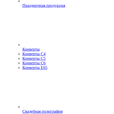
Праздничная продукция
Конверты
Конверты С4
Конверты С5
Конверты С6
Конверты Е65
Свадебная полиграфия