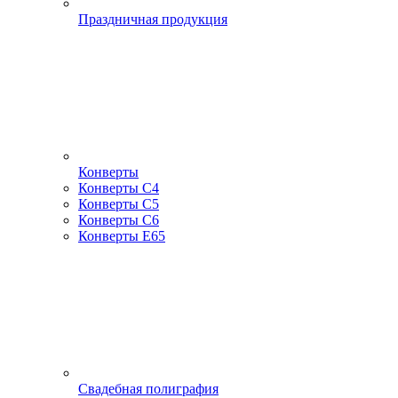
Праздничная продукция
Конверты
Конверты С4
Конверты С5
Конверты С6
Конверты Е65
Свадебная полиграфия