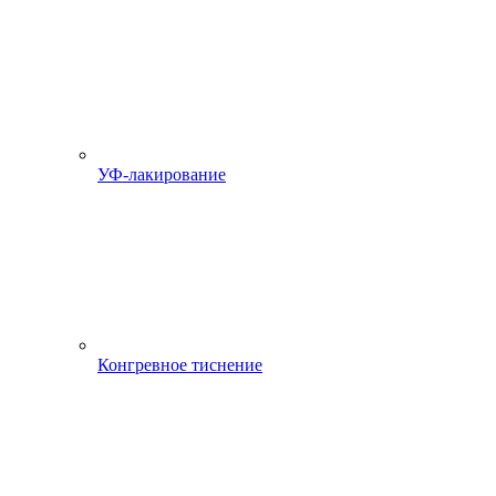
УФ-лакирование
Конгревное тиснение