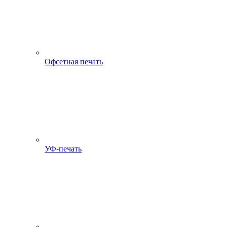
Офсетная печать
УФ-печать